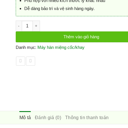
Phù hợp với nhiều kích thước ly khác nhau
Dễ dàng bảo trì và vệ sinh hàng ngày.
Máy hàn miệng cốc tự động (CS500) số lượng
Thêm vào giỏ hàng
Danh mục:
Máy hàn miệng cốc/khay
Mô tả
Đánh giá (0)
Thông tin thanh toán