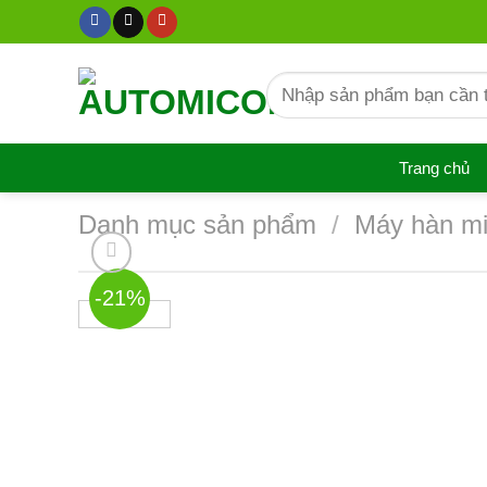
Chuyển
đến
nội
Tìm
dung
kiếm:
Trang chủ
Danh mục sản phẩm
/
Máy hàn mi
-21%