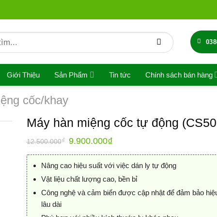
038
Giới Thiệu
Sản Phẩm
Tin tức
Chính sách bán hàng
ệng cốc/khay
Máy hàn miệng cốc tự động (CS50
Giá
₫
Giá
₫
9.900.000
12.500.000
gốc
hiện
là:
tại
12.500.000₫.
là:
Nâng cao hiệu suất với việc dán ly tự động
9.900.000₫.
Vật liệu chất lượng cao, bền bỉ
Công nghệ và cảm biến được cập nhật để đảm bảo hiệ
lâu dài