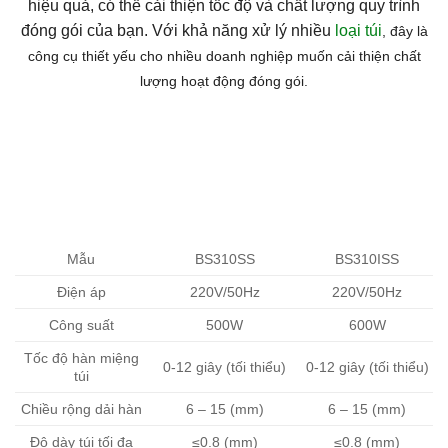
hiệu quả, có thể
cải thiện tốc độ và chất lượng quy trình
đóng
gói của bạn. Với khả năng
xử lý nhiều
loại túi
, đây là
công cụ thiết yếu cho nhiều doanh nghiệp muốn cải thiện chất
lượng hoạt động đóng gói.
Mẫu
BS310SS
BS310ISS
Điện áp
220V/50Hz
220V/50Hz
Công suất
500W
600W
Tốc độ hàn miệng
0-12 giây (tối thiểu)
0-12 giây (tối thiểu)
túi
Chiều rộng dải hàn
6 – 15 (mm)
6 – 15 (mm)
Độ dày túi tối đa
≤0.8 (mm)
≤0.8 (mm)