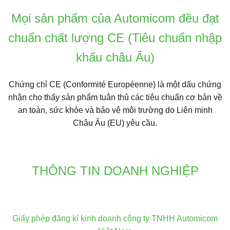
có
có
Mọi sản phẩm của Automicom đều đạt
nhiều
nhiều
biến
biến
chuẩn chất lượng CE (Tiêu chuẩn nhập
thể.
thể.
Các
Các
khẩu châu Âu)
tùy
tùy
chọn
chọn
có
có
Chứng chỉ CE
(Conformité Européenne) là một dấu chứng
thể
thể
nhận cho thấy sản phẩm tuân thủ các tiêu chuẩn cơ bản về
được
được
an toàn, sức khỏe và bảo vệ môi trường do Liên minh
chọn
chọn
Châu Âu (EU) yêu cầu.
trên
trên
trang
trang
sản
sản
phẩm
phẩm
THÔNG TIN DOANH NGHIỆP
Giấy phép đăng kí kinh doanh công ty TNHH Automicom