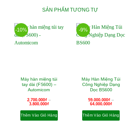
SẢN PHẨM TƯƠNG TỰ
-10%
-9%
Máy hàn miệng túi
Máy Hàn Miệng Túi
tay dài (FS600) –
Công Nghiệp Dạng
Automicom
Dọc BS600
2.700.000
₫
–
59.000.000
₫
–
Khoảng
Khoảng
3.800.000
₫
64.000.000
₫
giá:
giá:
từ
từ
Thêm Vào Giỏ Hàng
Thêm Vào Giỏ Hàng
2.700.000₫
59.000.000₫
đến
đến
Sản
Sản
3.800.000₫
64.000.000₫
phẩm
phẩm
này
này