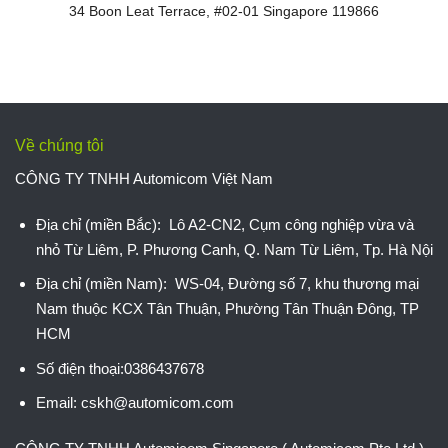
34 Boon Leat Terrace, #02-01 Singapore 119866
Về chúng tôi
CÔNG TY TNHH Automicom Việt Nam
Địa chỉ (miền Bắc): Lô A2-CN2, Cụm công nghiệp vừa và
nhỏ Từ Liêm, P. Phương Canh, Q. Nam Từ Liêm, Tp. Hà Nội
Địa chỉ (miền Nam): WS-04, Đường số 7, khu thương mại
Nam thuộc KCX Tân Thuận, Phường Tân Thuận Đông, TP
HCM
Số điện thoại:0386437678
Email: cskh@automicom.com