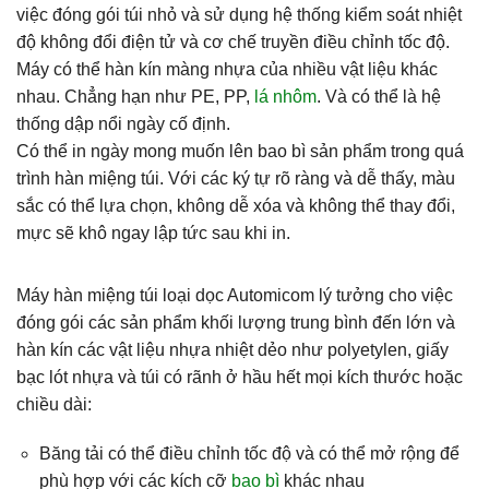
việc đóng gói túi nhỏ và sử dụng hệ thống kiểm soát nhiệt
độ không đổi điện tử và cơ chế truyền điều chỉnh tốc độ.
Máy có thể hàn kín màng nhựa của nhiều vật liệu khác
nhau. Chẳng hạn như PE, PP,
lá nhôm
. Và có thể là hệ
thống dập nổi ngày cố định.
Có thể in ngày mong muốn lên bao bì sản phẩm trong quá
trình hàn miệng túi. Với các ký tự rõ ràng và dễ thấy, màu
sắc có thể lựa chọn, không dễ xóa và không thể thay đổi,
mực sẽ khô ngay lập tức sau khi in.
Máy hàn miệng túi loại dọc Automicom lý tưởng cho việc
đóng gói các sản phẩm khối lượng trung bình đến lớn và
hàn kín các vật liệu nhựa nhiệt dẻo như polyetylen, giấy
bạc lót nhựa và túi có rãnh ở hầu hết mọi kích thước hoặc
chiều dài:
Băng tải có thể điều chỉnh tốc độ và có thể mở rộng để
phù hợp với các kích cỡ
bao bì
khác nhau