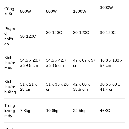
3000W​
Công
500W​
800W​
1500W​
suất​
Phạm
30-120C​
30-120C​
30-120C​
vị
30-120C​
nhiệt
độ​
Kích
34.5 x 28.7
34.5 x 42.7
47 x 67 x 57
46.8 x 138 x
thước
x 39.5 cm​
x 38.5 cm​
cm​
57 cm​
máy
Kích
31 x 21 x
31 x 35 x 28
42 x 60 x
38.5 x 60 x
thước
28 cm​
cm​
38.5 cm​
41.4 cm​
buồng​
Trọng
lượng
7.8kg​
10.6kg​
22.5kg​
46KG​
máy ​