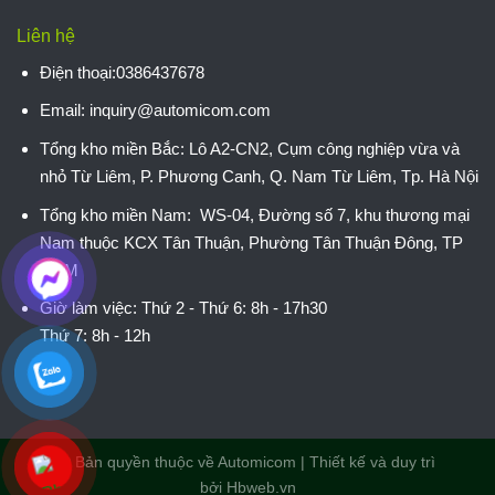
Liên hệ
Điện thoại:0386437678
Email: inquiry@automicom.com
Tổng kho miền Bắc:
Lô A2-CN2, Cụm công nghiệp vừa và
nhỏ Từ Liêm, P. Phương Canh, Q. Nam Từ Liêm, Tp. Hà Nội
Tổng kho miền Nam:
WS-04, Đường số 7, khu thương mại
Nam thuộc KCX Tân Thuận, Phường Tân Thuận Đông, TP
HCM
Giờ làm việc:
Thứ 2 - Thứ 6: 8h - 17h30
Thứ 7: 8h - 12h
© Bản quyền thuộc về Automicom | Thiết kế và duy trì
bởi Hbweb.vn