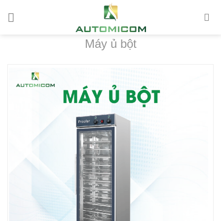
Chuyển
đến
nội
Máy ủ bột
dung